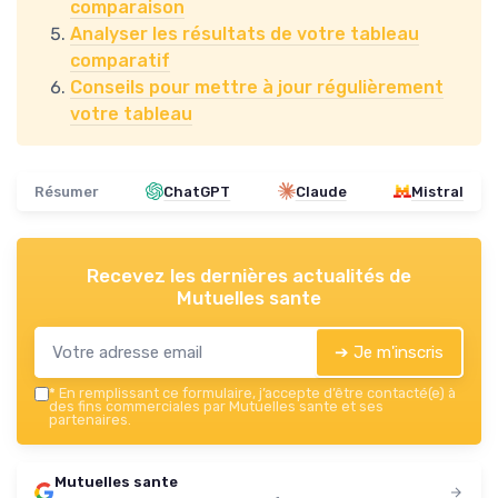
comparaison
Analyser les résultats de votre tableau
comparatif
Conseils pour mettre à jour régulièrement
votre tableau
Résumer
ChatGPT
Claude
Mistral
Recevez les dernières actualités de
Mutuelles sante
➔ Je m'inscris
*
En remplissant ce formulaire, j’accepte d’être contacté(e) à
des fins commerciales par Mutuelles sante et ses
partenaires.
Mutuelles sante