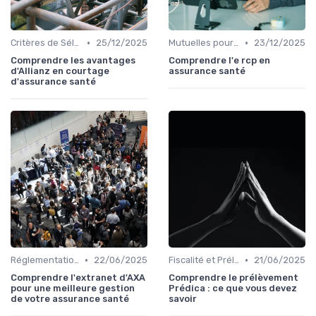
•
•
Critères de Sélection
25/12/2025
Mutuelles pour Professionnels
23/12/2025
Comprendre les avantages
Comprendre l'e rcp en
d'Allianz en courtage
assurance santé
d'assurance santé
•
•
Réglementations en Assurance Santé
22/06/2025
Fiscalité et Prélèvements Sociaux
21/06/2025
Comprendre l'extranet d'AXA
Comprendre le prélèvement
pour une meilleure gestion
Prédica : ce que vous devez
de votre assurance santé
savoir