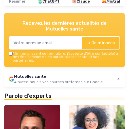
Résumer
ChatGPT
Claude
Mistral
Recevez les dernières actualités de
Mutuelles sante
➔ Je m'inscris
*
En remplissant ce formulaire, j’accepte d’être contacté(e) à
des fins commerciales par Mutuelles sante et ses
partenaires.
Mutuelles sante
Ajoutez-nous à vos sources préférées sur Google
Parole d'experts