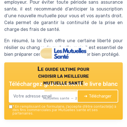
employeur. Pour éviter toute période sans assurance
sante, il est recommandé d’anticiper la souscription
d’une nouvelle mutuelle pour vous et vos ayants droit.
Cela permet de garantir la continuité de la prise en
charge des frais de santé.
En résumé, la loi Evin offre une certaine liberté pour
résilier ou changer de mutuelle, mais il est essentiel de
bien préparer ces démarches pour rester bien protégé.
Le guide ultime pour
choisir la meilleure
mutuelle santé
Téléchargez gratuitement le livre blanc
➔ Télécharger
Mutuelles sante — 2026
*
En remplissant ce formulaire, j’accepte d’être contacté(e) à
des fins commerciales par Mutuelles sante et ses
partenaires.