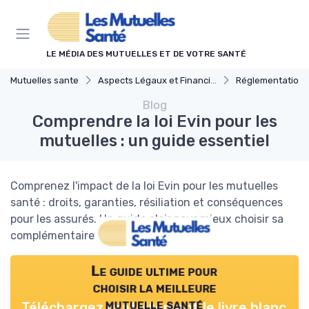
Panneau de gestion des cookies
LE MÉDIA DES MUTUELLES ET DE VOTRE SANTÉ
Mutuelles sante
Aspects Légaux et Financiers
Réglementations en Ass
Blog
Comprendre la loi Evin pour les
mutuelles : un guide essentiel
Comprenez l'impact de la loi Evin pour les mutuelles
santé : droits, garanties, résiliation et conséquences
pour les assurés. Un guide clair pour mieux choisir sa
complémentaire santé.
Le guide ultime pour
choisir la meilleure
mutuelle santé
Téléchargez gratuitement le livre blanc