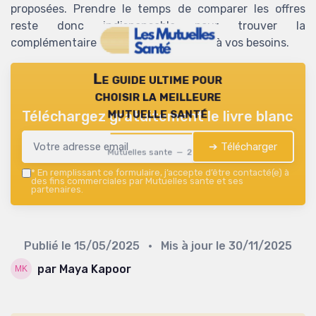
proposées. Prendre le temps de comparer les offres
reste donc indispensable pour trouver la
complémentaire santé la plus adaptée à vos besoins.
Le guide ultime pour
choisir la meilleure
mutuelle santé
Téléchargez gratuitement le livre blanc
➔ Télécharger
Mutuelles sante — 2026
*
En remplissant ce formulaire, j’accepte d’être contacté(e) à
des fins commerciales par Mutuelles sante et ses
partenaires.
Publié le
15/05/2025
• Mis à jour le
30/11/2025
par Maya Kapoor