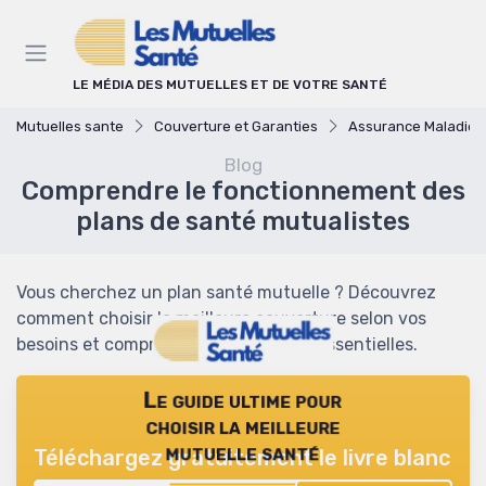
Panneau de gestion des cookies
LE MÉDIA DES MUTUELLES ET DE VOTRE SANTÉ
Mutuelles sante
Couverture et Garanties
Assurance Maladie et Complémentai
Blog
Comprendre le fonctionnement des
plans de santé mutualistes
Vous cherchez un plan santé mutuelle ? Découvrez
comment choisir la meilleure couverture selon vos
besoins et comprendre les garanties essentielles.
Le guide ultime pour
choisir la meilleure
mutuelle santé
Téléchargez gratuitement le livre blanc