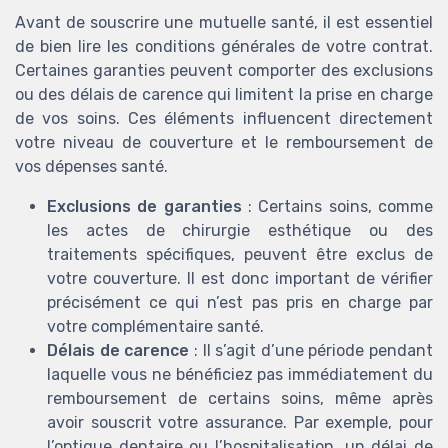
Avant de souscrire une mutuelle santé, il est essentiel
de bien lire les conditions générales de votre contrat.
Certaines garanties peuvent comporter des exclusions
ou des délais de carence qui limitent la prise en charge
de vos soins. Ces éléments influencent directement
votre niveau de couverture et le remboursement de
vos dépenses santé.
Le guide ultime pour
Exclusions de garanties
: Certains soins, comme
choisir la meilleure
les actes de chirurgie esthétique ou des
mutuelle santé
Téléchargez gratuitement le livre
traitements spécifiques, peuvent être exclus de
blanc
votre couverture. Il est donc important de vérifier
précisément ce qui n’est pas pris en charge par
Mutuelles sante — 2026
➔ Télécharger
votre complémentaire santé.
Délais de carence
: Il s’agit d’une période pendant
*
En remplissant ce formulaire, j’accepte d’être
contacté(e) à des fins commerciales par Mutuelles sante
laquelle vous ne bénéficiez pas immédiatement du
et ses partenaires.
remboursement de certains soins, même après
avoir souscrit votre assurance. Par exemple, pour
l’optique dentaire ou l’hospitalisation, un délai de