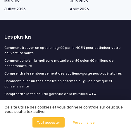
Mai 2026
Juin 2026
Juillet 2026
Août 2026
Les plus lus
Comment trouver un opticien agréé par la MGEN pour optimiser votre
couverture santé
Comment choisir la meilleure mutuelle santé selon 60 millions de
consommateurs
Comprendre le remboursement des soutiens-gorge post-opératoires
Comment louer un tensiomètre en pharmacie : guide pratique et
conseils santé
Comprendre le tableau de garantie de la mutuelle WTW
Ce site utilise des cookies et vous donne le contrôle sur ceux que
Les derniers articles
vous souhaitez activer
Comment un abeille courtier peut sécuriser votre mutuelle santé grâce
Tout accepter
Personnaliser
aux comparateurs