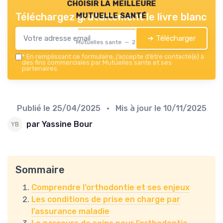
choisir la meilleure
mutuelle santé
Téléchargez gratuitement le livre blanc
➔ Télécharger
Mutuelles sante — 2026
*
En remplissant ce formulaire, j’accepte d’être contacté(e) à
des fins commerciales par Mutuelles sante et ses
partenaires.
Publié le
25/04/2025
• Mis à jour le
10/11/2025
par Yassine Bour
Sommaire
Comprendre l’orthodontie et ses enjeux
Les conditions de prise en charge par
l’assurance maladie