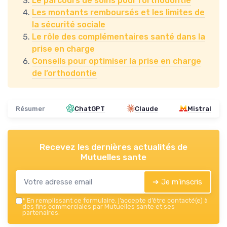
Le parcours de soins pour l’orthodontie
Les montants remboursés et les limites de
la sécurité sociale
Le rôle des complémentaires santé dans la
prise en charge
Conseils pour optimiser la prise en charge
de l’orthodontie
Résumer
ChatGPT
Claude
Mistral
Recevez les dernières actualités de
Mutuelles sante
➔ Je m'inscris
*
En remplissant ce formulaire, j’accepte d’être contacté(e) à
des fins commerciales par Mutuelles sante et ses
partenaires.