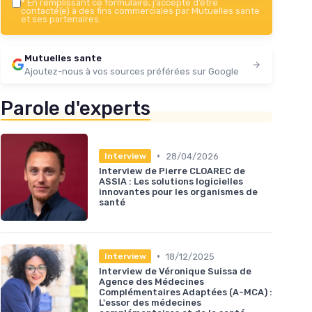
*
En remplissant ce formulaire, j’accepte d’être
contacté(e) à des fins commerciales par Mutuelles sante
et ses partenaires.
Mutuelles sante
Ajoutez-nous à vos sources préférées sur Google
Parole d'experts
•
28/04/2026
Interview
Interview de Pierre CLOAREC de
ASSIA : Les solutions logicielles
innovantes pour les organismes de
santé
•
18/12/2025
Interview
Interview de Véronique Suissa de
Agence des Médecines
Complémentaires Adaptées (A-MCA) :
L'essor des médecines