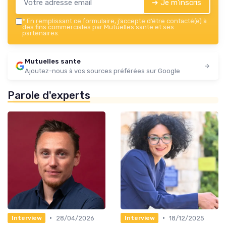
➔ Je m'inscris
*
En remplissant ce formulaire, j’accepte d’être contacté(e) à
des fins commerciales par Mutuelles sante et ses
partenaires.
Mutuelles sante
Ajoutez-nous à vos sources préférées sur Google
Parole d'experts
•
•
28/04/2026
18/12/2025
Interview
Interview