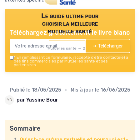
Le guide ultime pour
choisir la meilleure
mutuelle santé
Téléchargez gratuitement le livre blanc
➔ Télécharger
Mutuelles sante — 2026
*
En remplissant ce formulaire, j’accepte d’être contacté(e) à
des fins commerciales par Mutuelles sante et ses
partenaires.
Publié le
18/05/2025
• Mis à jour le
16/06/2025
par Yassine Bour
Sommaire
Qu'est-ce qu'une mutuelle et pourquoi est-