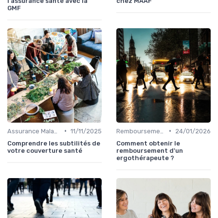
l'assurance santé avec la
chez MAAF
GMF
•
•
Assurance Maladie et Complémentaire Santé
11/11/2025
Remboursements des Soins Médicaux
24/01/2026
Comprendre les subtilités de
Comment obtenir le
votre couverture santé
remboursement d'un
ergothérapeute ?