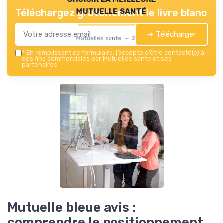
mutuelle santé
Téléchargez gratuitement le livre blanc
➔ Télécharger
Mutuelles sante — 2026
*
En remplissant ce formulaire, j’accepte d’être contacté(e) à
des fins commerciales par Mutuelles sante et ses
partenaires.
Mutuelle bleue avis :
comprendre le positionnement