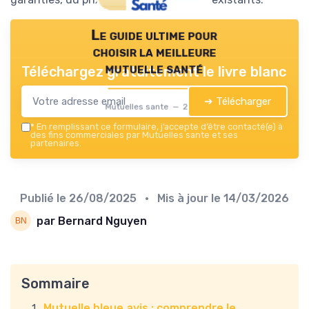
Le guide ultime pour
choisir la meilleure
mutuelle santé
Téléchargez gratuitement le livre blanc
➔ Télécharger
Mutuelles sante — 2026
*
En remplissant ce formulaire, j’accepte d’être contacté(e) à
des fins commerciales par Mutuelles sante et ses
partenaires.
Publié le
26/08/2025
• Mis à jour le
14/03/2026
par Bernard Nguyen
Sommaire
Mutuelle bleue avis : comprendre le