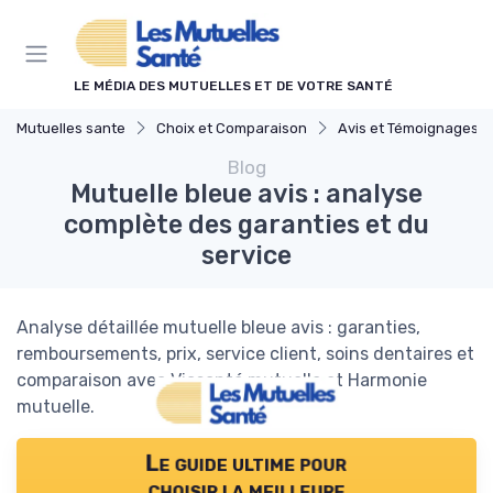
Panneau de gestion des cookies
LE MÉDIA DES MUTUELLES ET DE VOTRE SANTÉ
Mutuelles sante
Choix et Comparaison
Avis et Témoignages Cli
Blog
Mutuelle bleue avis : analyse
complète des garanties et du
service
Analyse détaillée mutuelle bleue avis : garanties,
remboursements, prix, service client, soins dentaires et
comparaison avec Viasanté mutuelle et Harmonie
mutuelle.
Le guide ultime pour
choisir la meilleure