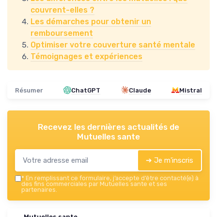
couvrent-elles ?
Les démarches pour obtenir un
remboursement
Optimiser votre couverture santé mentale
Témoignages et expériences
Résumer
ChatGPT
Claude
Mistral
Recevez les dernières actualités de
Mutuelles sante
➔ Je m'inscris
*
En remplissant ce formulaire, j’accepte d’être contacté(e) à
des fins commerciales par Mutuelles sante et ses
partenaires.
Mutuelles sante