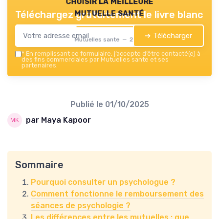
choisir la meilleure
mutuelle santé
Téléchargez gratuitement le livre blanc
➔ Télécharger
Mutuelles sante — 2026
*
En remplissant ce formulaire, j’accepte d’être contacté(e) à
des fins commerciales par Mutuelles sante et ses
partenaires.
Publié le
01/10/2025
par Maya Kapoor
Sommaire
Pourquoi consulter un psychologue ?
Comment fonctionne le remboursement des
séances de psychologie ?
Les différences entre les mutuelles : que