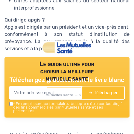
Offres adaptées aux salariés du secteur national
interprofessionnel
Qui dirige apgis ?
Apgis est dirigée par un président et un vice-président,
conformément à son statut d’institution de
prévoyance. La gouvernance veille à la qualité des
services et à la protection des assurés.
Le guide ultime pour
choisir la meilleure
mutuelle santé
Téléchargez gratuitement le livre blanc
➔ Télécharger
Mutuelles sante — 2026
*
En remplissant ce formulaire, j’accepte d’être contacté(e) à
des fins commerciales par Mutuelles sante et ses
partenaires.