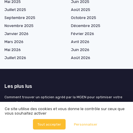
Mai 2025
Juin 2025
Juillet 2025
Août 2025
Septembre 2025
Octobre 2025
Novembre 2025
Décembre 2025
Janvier 2026
Février 2026
Mars 2026
Avril 2026
Mai 2026
Juin 2026
Juillet 2026
Août 2026
Les plus lus
Comment trouver un opticien agréé par la MGEN pour optimiser votre
couverture santé
Ce site utilise des cookies et vous donne le contrôle sur ceux que
Comment choisir la meilleure mutuelle santé selon 60 millions de
vous souhaitez activer
consommateurs
Comprendre le remboursement des soutiens-gorge post-opératoires
Tout accepter
Personnaliser
Comment louer un tensiomètre en pharmacie : guide pratique et