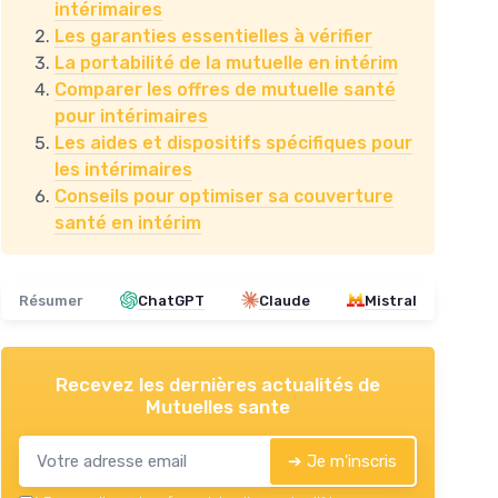
intérimaires
Les garanties essentielles à vérifier
La portabilité de la mutuelle en intérim
Comparer les offres de mutuelle santé
pour intérimaires
Les aides et dispositifs spécifiques pour
les intérimaires
Conseils pour optimiser sa couverture
santé en intérim
Résumer
ChatGPT
Claude
Mistral
Recevez les dernières actualités de
Mutuelles sante
➔ Je m'inscris