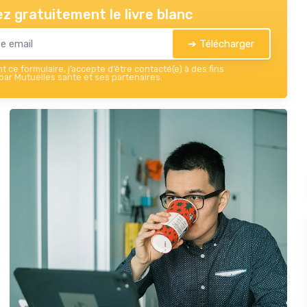
z gratuitement le livre blanc
➔ Télécharger
 ce formulaire, j’accepte d’être contacté(e) à des fins
ar Mutuelles sante et ses partenaires.