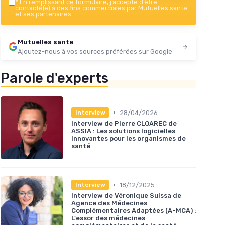
*
En remplissant ce formulaire, j’accepte d’être
contacté(e) à des fins commerciales par Mutuelles sante
et ses partenaires.
Mutuelles sante
Ajoutez-nous à vos sources préférées sur Google
Parole d'experts
•
28/04/2026
Interview
Interview de Pierre CLOAREC de
ASSIA : Les solutions logicielles
innovantes pour les organismes de
santé
•
18/12/2025
Interview
Interview de Véronique Suissa de
Agence des Médecines
Complémentaires Adaptées (A-MCA) :
L'essor des médecines