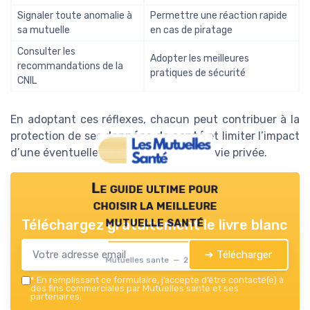
Signaler toute anomalie à
Permettre une réaction rapide
sa mutuelle
en cas de piratage
Consulter les
Adopter les meilleures
recommandations de la
pratiques de sécurité
CNIL
En adoptant ces réflexes, chacun peut contribuer à la
protection de ses
données de santé
et limiter l’impact
d’une éventuelle
cyberattaque
sur sa vie privée.
Le guide ultime pour
choisir la meilleure
mutuelle santé
Téléchargez gratuitement le livre blanc
➔ Télécharger
Mutuelles sante — 2026
*
En remplissant ce formulaire, j’accepte d’être contacté(e) à
des fins commerciales par Mutuelles sante et ses
partenaires.