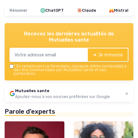
Résumer
ChatGPT
Claude
Mistral
Recevez les dernières actualités de
Mutuelles sante
➔ Je m'inscris
*
En remplissant ce formulaire, j’accepte d’être contacté(e) à
des fins commerciales par Mutuelles sante et ses
partenaires.
Mutuelles sante
Ajoutez-nous à vos sources préférées sur Google
Parole d'experts