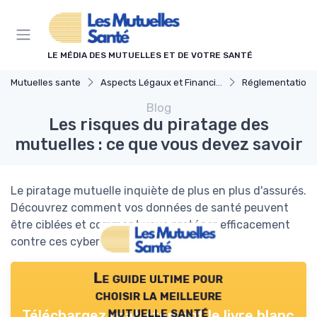
Panneau de gestion des cookies
LE MÉDIA DES MUTUELLES ET DE VOTRE SANTÉ
Mutuelles sante
Aspects Légaux et Financiers
Réglementations en Ass
Blog
Les risques du piratage des
mutuelles : ce que vous devez savoir
Le piratage mutuelle inquiète de plus en plus d'assurés.
Découvrez comment vos données de santé peuvent
être ciblées et comment vous protéger efficacement
contre ces cyberattaques.
Le guide ultime pour
choisir la meilleure
mutuelle santé
Téléchargez gratuitement le livre blanc