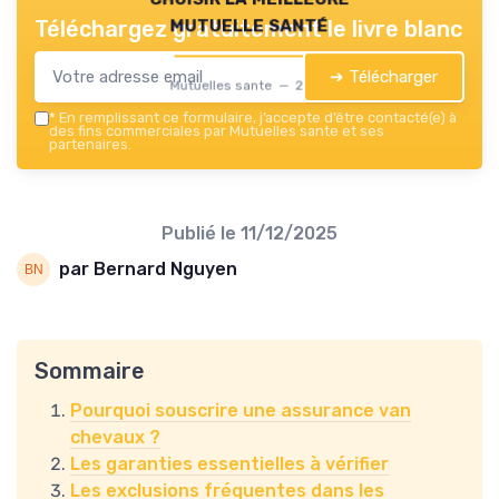
mutuelle santé
Téléchargez gratuitement le livre blanc
➔ Télécharger
Mutuelles sante — 2026
*
En remplissant ce formulaire, j’accepte d’être contacté(e) à
des fins commerciales par Mutuelles sante et ses
partenaires.
Publié le
11/12/2025
par Bernard Nguyen
Sommaire
Pourquoi souscrire une assurance van
chevaux ?
Les garanties essentielles à vérifier
Les exclusions fréquentes dans les