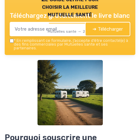
choisir la meilleure
mutuelle santé
Téléchargez gratuitement le livre blanc
➔ Télécharger
Mutuelles sante — 2026
*
En remplissant ce formulaire, j’accepte d’être contacté(e) à
des fins commerciales par Mutuelles sante et ses
partenaires.
Pourquoi souscrire une