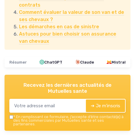
contrats
Comment évaluer la valeur de son van et de
ses chevaux ?
Les démarches en cas de sinistre
Astuces pour bien choisir son assurance
van chevaux
Résumer
ChatGPT
Claude
Mistral
Recevez les dernières actualités de
Mutuelles sante
➔ Je m'inscris
*
En remplissant ce formulaire, j’accepte d’être contacté(e) à
des fins commerciales par Mutuelles sante et ses
partenaires.