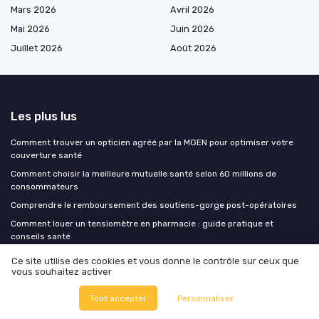
Mars 2026
Avril 2026
Mai 2026
Juin 2026
Juillet 2026
Août 2026
Les plus lus
Comment trouver un opticien agréé par la MGEN pour optimiser votre
couverture santé
Comment choisir la meilleure mutuelle santé selon 60 millions de
consommateurs
Comprendre le remboursement des soutiens-gorge post-opératoires
Comment louer un tensiomètre en pharmacie : guide pratique et
conseils santé
Comprendre le tableau de garantie de la mutuelle WTW
Ce site utilise des cookies et vous donne le contrôle sur ceux que
vous souhaitez activer
Les derniers articles
Tout accepter
Personnaliser
Fin de la mutuelle parentale à 25 ans : les étapes pour être bien couvert