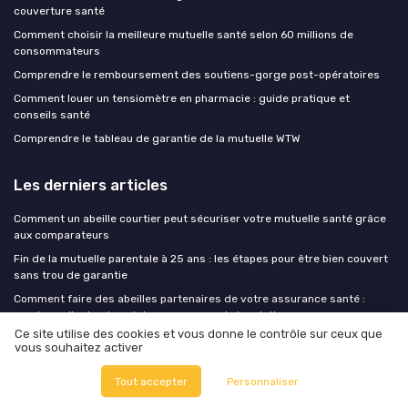
couverture santé
Comment choisir la meilleure mutuelle santé selon 60 millions de
consommateurs
Comprendre le remboursement des soutiens-gorge post-opératoires
Comment louer un tensiomètre en pharmacie : guide pratique et
conseils santé
Comprendre le tableau de garantie de la mutuelle WTW
Les derniers articles
Comment un abeille courtier peut sécuriser votre mutuelle santé grâce
aux comparateurs
Fin de la mutuelle parentale à 25 ans : les étapes pour être bien couvert
sans trou de garantie
Comment faire des abeilles partenaires de votre assurance santé :
services clients et assistance au cœur de la relation
Ce site utilise des cookies et vous donne le contrôle sur ceux que
Rentrée 2026 : orthodontie, lunettes, mutuelle étudiante - le check-up
vous souhaitez activer
couverture santé avant septembre
Assurancepratique com : optimiser sa couverture santé en toute
Tout accepter
Personnaliser
sécurité