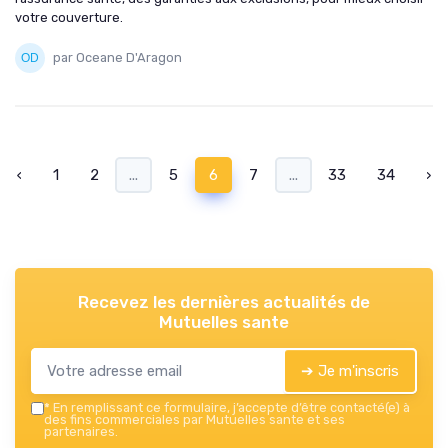
votre couverture.
par Oceane D'Aragon
‹
1
2
...
5
6
7
...
33
34
›
Recevez les dernières actualités de
Mutuelles sante
➔ Je m'inscris
*
En remplissant ce formulaire, j’accepte d’être contacté(e) à
des fins commerciales par Mutuelles sante et ses
partenaires.