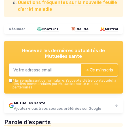
Questions fréquentes sur la nouvelle feuille
d’arrêt maladie
Résumer
ChatGPT
Claude
Mistral
Recevez les dernières actualités de
Mutuelles sante
➔ Je m'inscris
*
En remplissant ce formulaire, j’accepte d’être contacté(e) à
des fins commerciales par Mutuelles sante et ses
partenaires.
Mutuelles sante
Ajoutez-nous à vos sources préférées sur Google
Parole d'experts