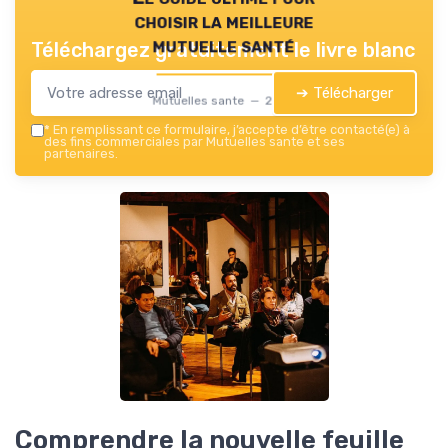
choisir la meilleure
mutuelle santé
Téléchargez gratuitement le livre blanc
➔ Télécharger
Mutuelles sante — 2026
*
En remplissant ce formulaire, j’accepte d’être contacté(e) à
des fins commerciales par Mutuelles sante et ses
partenaires.
Comprendre la nouvelle feuille