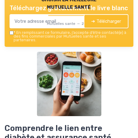
mutuelle santé
Téléchargez gratuitement le livre blanc
➔ Télécharger
Mutuelles sante — 2026
*
En remplissant ce formulaire, j’accepte d’être contacté(e) à
des fins commerciales par Mutuelles sante et ses
partenaires.
Comprendre le lien entre
diabète et assurance santé