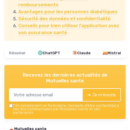
remboursements
Avantages pour les personnes diabétiques
Sécurité des données et confidentialité
Conseils pour bien utiliser l’application avec
son assurance santé
Résumer
ChatGPT
Claude
Mistral
Recevez les dernières actualités de
Mutuelles sante
➔ Je m'inscris
*
En remplissant ce formulaire, j’accepte d’être contacté(e) à
des fins commerciales par Mutuelles sante et ses
partenaires.
Mutuelles sante