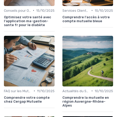
•
•
Conseils pour Optimiser sa Couverture
15/10/2025
Services Clients et Assistance
15/10/2025
Optimisez votre santé avec
Comprendre l'accès à votre
l'application ma-gestion-
compte mutuelle bleue
sante fr pour le diabète
•
•
FAQ sur les Mutuelles Santé
11/10/2025
Actualités du Secteur de la Santé
10/10/2025
Comprendre votre compte
Comprendre la mutuelle en
chez Cergap Mutuelle
région Auvergne-Rhône-
Alpes