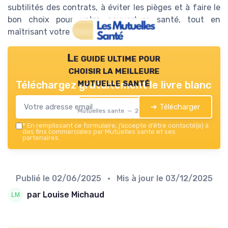
subtilités des contrats, à éviter les pièges et à faire le
bon choix pour votre couverture santé, tout en
maîtrisant votre budget.
Le guide ultime pour
choisir la meilleure
mutuelle santé
Téléchargez gratuitement le livre blanc
➔ Télécharger
Mutuelles sante — 2026
*
En remplissant ce formulaire, j’accepte d’être contacté(e) à
des fins commerciales par Mutuelles sante et ses
partenaires.
Publié le
02/06/2025
• Mis à jour le
03/12/2025
par Louise Michaud