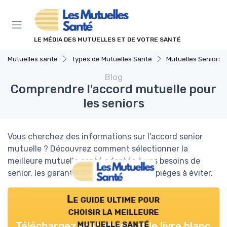
Panneau de gestion des cookies
LE MÉDIA DES MUTUELLES ET DE VOTRE SANTÉ
Mutuelles sante
Types de Mutuelles Santé
Mutuelles Seniors
Blog
Comprendre l'accord mutuelle pour
les seniors
Vous cherchez des informations sur l'accord senior
mutuelle ? Découvrez comment sélectionner la
meilleure mutuelle santé adaptée à vos besoins de
senior, les garanties essentielles et les pièges à éviter.
Le guide ultime pour
choisir la meilleure
mutuelle santé
Téléchargez gratuitement le livre blanc