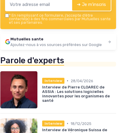
➔ Je m'inscris
*
En remplissant ce formulaire, j’accepte d’être
contacté(e) à des fins commerciales par Mutuelles sante
et ses partenaires.
Mutuelles sante
Ajoutez-nous à vos sources préférées sur Google
Parole d'experts
•
28/04/2026
Interview
Interview de Pierre CLOAREC de
ASSIA : Les solutions logicielles
innovantes pour les organismes de
santé
•
18/12/2025
Interview
Interview de Véronique Suissa de