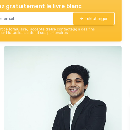
z gratuitement le livre blanc
➔ Télécharger
 ce formulaire, j’accepte d’être contacté(e) à des fins
ar Mutuelles sante et ses partenaires.