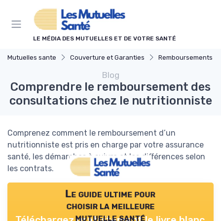
Panneau de gestion des cookies
LE MÉDIA DES MUTUELLES ET DE VOTRE SANTÉ
Mutuelles sante
Couverture et Garanties
Remboursements des Soins M
Blog
Comprendre le remboursement des
consultations chez le nutritionniste
Comprenez comment le remboursement d’un
nutritionniste est pris en charge par votre assurance
santé, les démarches à suivre et les différences selon
les contrats.
Le guide ultime pour
choisir la meilleure
mutuelle santé
Téléchargez gratuitement le livre blanc