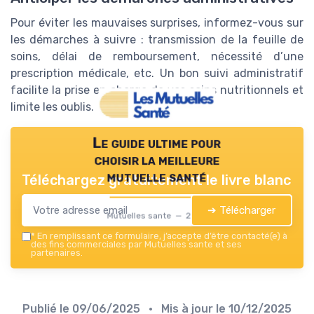
Pour éviter les mauvaises surprises, informez-vous sur
les démarches à suivre : transmission de la feuille de
soins, délai de remboursement, nécessité d’une
prescription médicale, etc. Un bon suivi administratif
facilite la prise en charge de vos soins nutritionnels et
limite les oublis.
Le guide ultime pour
choisir la meilleure
mutuelle santé
Téléchargez gratuitement le livre blanc
➔ Télécharger
Mutuelles sante — 2026
*
En remplissant ce formulaire, j’accepte d’être contacté(e) à
des fins commerciales par Mutuelles sante et ses
partenaires.
Publié le
09/06/2025
• Mis à jour le
10/12/2025