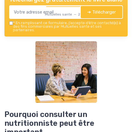
➔ Télécharger
Mutuelles sante — 2026
*
En remplissant ce formulaire, j’accepte d’être contacté(e) à
des fins commerciales par Mutuelles sante et ses
partenaires.
Pourquoi consulter un
nutritionniste peut être
important