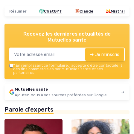
Résumer
ChatGPT
Claude
Mistral
Recevez les dernières actualités de
Mutuelles sante
➔ Je m'inscris
*
En remplissant ce formulaire, j’accepte d’être contacté(e) à
des fins commerciales par Mutuelles sante et ses
partenaires.
Mutuelles sante
Ajoutez-nous à vos sources préférées sur Google
Parole d'experts