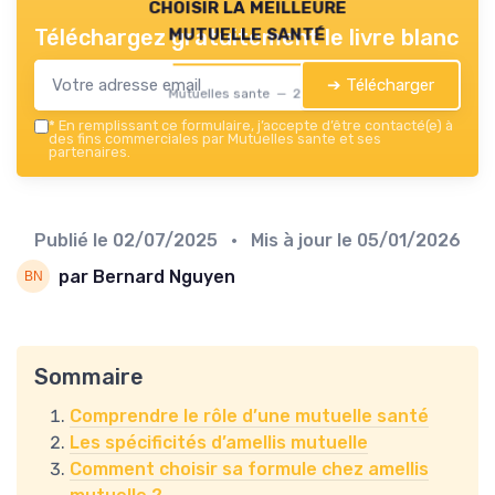
choisir la meilleure
mutuelle santé
Téléchargez gratuitement le livre blanc
➔ Télécharger
Mutuelles sante — 2026
*
En remplissant ce formulaire, j’accepte d’être contacté(e) à
des fins commerciales par Mutuelles sante et ses
partenaires.
Publié le
02/07/2025
• Mis à jour le
05/01/2026
par Bernard Nguyen
Sommaire
Comprendre le rôle d’une mutuelle santé
Les spécificités d’amellis mutuelle
Comment choisir sa formule chez amellis