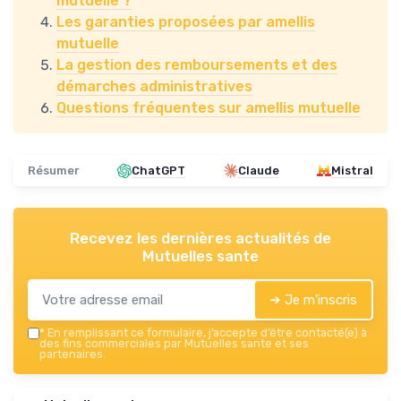
mutuelle ?
Les garanties proposées par amellis
mutuelle
La gestion des remboursements et des
démarches administratives
Questions fréquentes sur amellis mutuelle
Résumer
ChatGPT
Claude
Mistral
Recevez les dernières actualités de
Mutuelles sante
➔ Je m'inscris
*
En remplissant ce formulaire, j’accepte d’être contacté(e) à
des fins commerciales par Mutuelles sante et ses
partenaires.