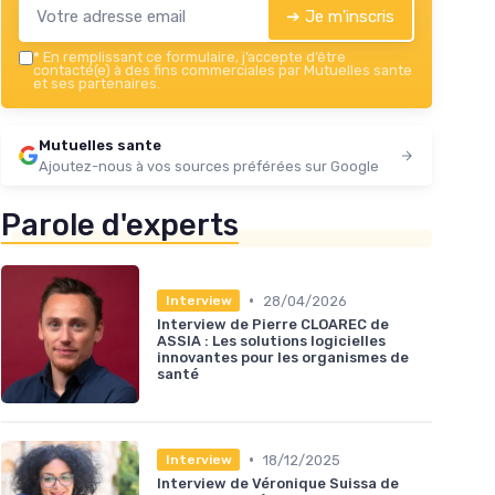
➔ Je m'inscris
*
En remplissant ce formulaire, j’accepte d’être
contacté(e) à des fins commerciales par Mutuelles sante
et ses partenaires.
Mutuelles sante
Ajoutez-nous à vos sources préférées sur Google
Parole d'experts
•
28/04/2026
Interview
Interview de Pierre CLOAREC de
ASSIA : Les solutions logicielles
innovantes pour les organismes de
santé
•
18/12/2025
Interview
Interview de Véronique Suissa de