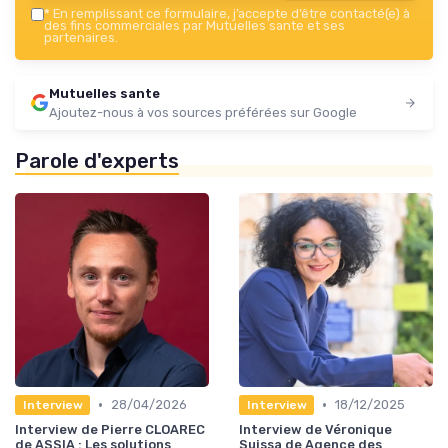
*
En remplissant ce formulaire, j’accepte d’être contacté(e) à
des fins commerciales par Mutuelles sante et ses
partenaires.
Mutuelles sante
Ajoutez-nous à vos sources préférées sur Google
Parole d'experts
•
•
28/04/2026
18/12/2025
Interview
Interview
Interview de Pierre CLOAREC
Interview de Véronique
de ASSIA : Les solutions
Suissa de Agence des