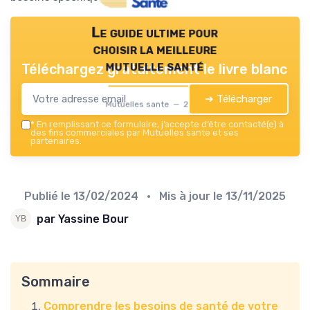
Le guide ultime pour
choisir la meilleure
mutuelle santé
Téléchargez gratuitement le livre blanc
➔ Télécharger
Mutuelles sante — 2026
*
En remplissant ce formulaire, j’accepte d’être contacté(e) à
des fins commerciales par Mutuelles sante et ses
partenaires.
Publié le
13/02/2024
• Mis à jour le
13/11/2025
par Yassine Bour
Sommaire
Comprendre les besoins de santé de votre