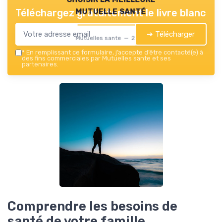
mutuelle santé
Téléchargez gratuitement le livre blanc
➔ Télécharger
Mutuelles sante — 2026
*
En remplissant ce formulaire, j’accepte d’être contacté(e) à
des fins commerciales par Mutuelles sante et ses
partenaires.
Comprendre les besoins de
santé de votre famille