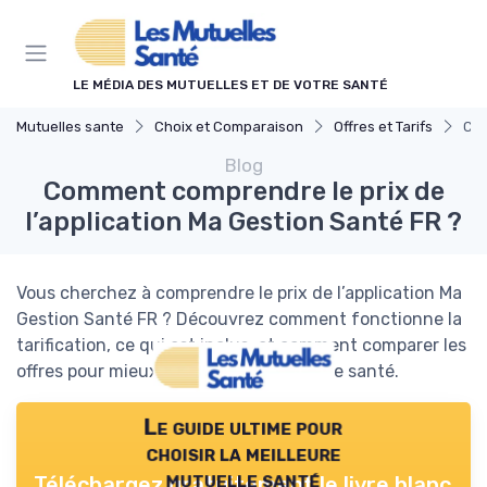
Panneau de gestion des cookies
LE MÉDIA DES MUTUELLES ET DE VOTRE SANTÉ
Mutuelles sante
Choix et Comparaison
Offres et Tarifs
Com
Blog
Comment comprendre le prix de
l’application Ma Gestion Santé FR ?
Vous cherchez à comprendre le prix de l’application Ma
Gestion Santé FR ? Découvrez comment fonctionne la
tarification, ce qui est inclus, et comment comparer les
offres pour mieux gérer votre assurance santé.
Le guide ultime pour
choisir la meilleure
mutuelle santé
Téléchargez gratuitement le livre blanc