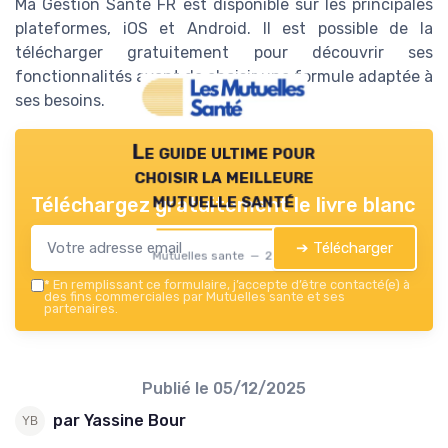
Ma Gestion Santé FR est disponible sur les principales
plateformes, iOS et Android. Il est possible de la
télécharger gratuitement pour découvrir ses
fonctionnalités avant de choisir une formule adaptée à
ses besoins.
Le guide ultime pour
choisir la meilleure
mutuelle santé
Téléchargez gratuitement le livre blanc
➔ Télécharger
Mutuelles sante — 2026
*
En remplissant ce formulaire, j’accepte d’être contacté(e) à
des fins commerciales par Mutuelles sante et ses
partenaires.
Publié le
05/12/2025
par Yassine Bour