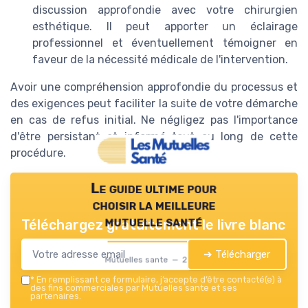
discussion approfondie avec votre chirurgien
esthétique. Il peut apporter un éclairage
professionnel et éventuellement témoigner en
faveur de la nécessité médicale de l'intervention.
Avoir une compréhension approfondie du processus et
des exigences peut faciliter la suite de votre démarche
en cas de refus initial. Ne négligez pas l'importance
d'être persistant et informé tout au long de cette
procédure.
Le guide ultime pour
choisir la meilleure
mutuelle santé
Téléchargez gratuitement le livre blanc
➔ Télécharger
Mutuelles sante — 2026
*
En remplissant ce formulaire, j’accepte d’être contacté(e) à
des fins commerciales par Mutuelles sante et ses
partenaires.