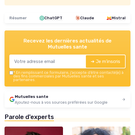
Résumer
ChatGPT
Claude
Mistral
Recevez les dernières actualités de
Mutuelles sante
➔ Je m'inscris
*
En remplissant ce formulaire, j’accepte d’être contacté(e) à
des fins commerciales par Mutuelles sante et ses
partenaires.
Mutuelles sante
Ajoutez-nous à vos sources préférées sur Google
Parole d'experts