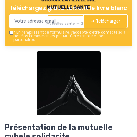
mutuelle santé
Téléchargez gratuitement le livre blanc
➔ Télécharger
Mutuelles sante — 2026
*
En remplissant ce formulaire, j’accepte d’être contacté(e) à
des fins commerciales par Mutuelles sante et ses
partenaires.
Présentation de la mutuelle
cybele solidarite