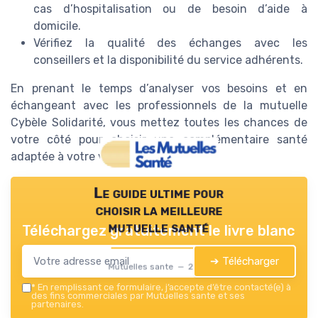
cas d’hospitalisation ou de besoin d’aide à
domicile.
Vérifiez la qualité des échanges avec les
conseillers et la disponibilité du service adhérents.
En prenant le temps d’analyser vos besoins et en
échangeant avec les professionnels de la mutuelle
Cybèle Solidarité, vous mettez toutes les chances de
votre côté pour choisir une complémentaire santé
adaptée à votre vie et à vos attentes.
Le guide ultime pour
choisir la meilleure
mutuelle santé
Téléchargez gratuitement le livre blanc
➔ Télécharger
Mutuelles sante — 2026
*
En remplissant ce formulaire, j’accepte d’être contacté(e) à
des fins commerciales par Mutuelles sante et ses
partenaires.