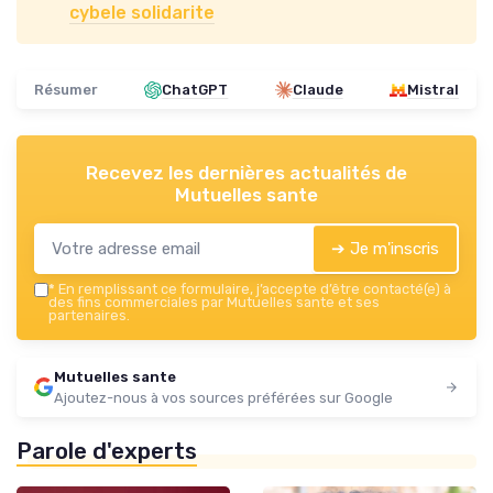
cybele solidarite
Résumer
ChatGPT
Claude
Mistral
Recevez les dernières actualités de
Mutuelles sante
➔ Je m'inscris
*
En remplissant ce formulaire, j’accepte d’être contacté(e) à
des fins commerciales par Mutuelles sante et ses
partenaires.
Mutuelles sante
Ajoutez-nous à vos sources préférées sur Google
Parole d'experts