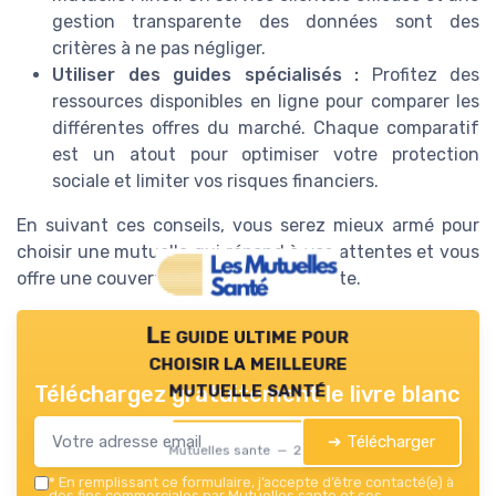
gestion transparente des données sont des
critères à ne pas négliger.
Utiliser des guides spécialisés :
Profitez des
ressources disponibles en ligne pour comparer les
différentes offres du marché. Chaque comparatif
est un atout pour optimiser votre protection
sociale et limiter vos risques financiers.
En suivant ces conseils, vous serez mieux armé pour
choisir une mutuelle qui répond à vos attentes et vous
offre une couverture santé satisfaisante.
Le guide ultime pour
choisir la meilleure
mutuelle santé
Téléchargez gratuitement le livre blanc
➔ Télécharger
Mutuelles sante — 2026
*
En remplissant ce formulaire, j’accepte d’être contacté(e) à
des fins commerciales par Mutuelles sante et ses