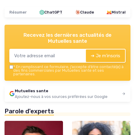
Résumer
ChatGPT
Claude
Mistral
Recevez les dernières actualités de
Mutuelles sante
➔ Je m'inscris
*
En remplissant ce formulaire, j’accepte d’être contacté(e) à
des fins commerciales par Mutuelles sante et ses
partenaires.
Mutuelles sante
Ajoutez-nous à vos sources préférées sur Google
Parole d'experts