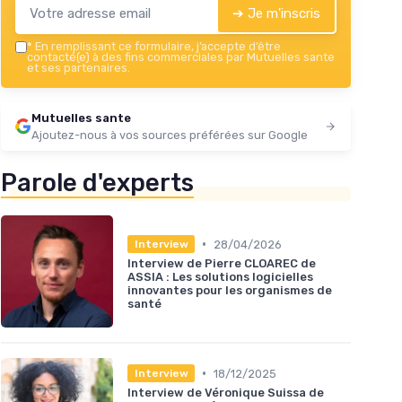
➔ Je m'inscris
*
En remplissant ce formulaire, j’accepte d’être
contacté(e) à des fins commerciales par Mutuelles sante
et ses partenaires.
Mutuelles sante
Ajoutez-nous à vos sources préférées sur Google
Parole d'experts
•
28/04/2026
Interview
Interview de Pierre CLOAREC de
ASSIA : Les solutions logicielles
innovantes pour les organismes de
santé
•
18/12/2025
Interview
Interview de Véronique Suissa de