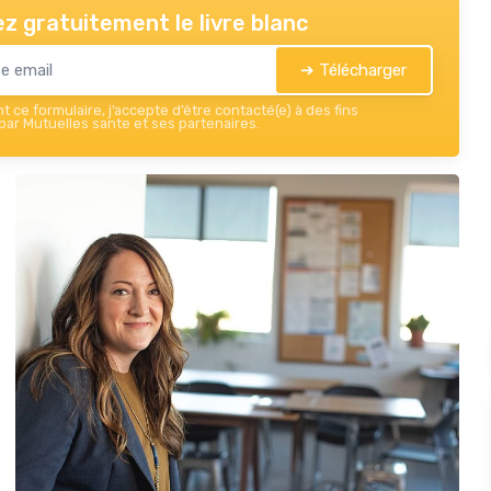
z gratuitement le livre blanc
➔ Télécharger
 ce formulaire, j’accepte d’être contacté(e) à des fins
ar Mutuelles sante et ses partenaires.