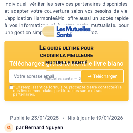
individuel, vérifier les services partenaires disponibles,
et adapter votre couverture selon vos besoins de vie.
L’application Harmonie&Moi offre aussi un accès rapide
à vos informations et à votre carte mutualiste, pour
une gestion simplifiée, où que vous soyez.
Le guide ultime pour
choisir la meilleure
mutuelle santé
Téléchargez gratuitement le livre blanc
➔ Télécharger
Mutuelles sante — 2026
*
En remplissant ce formulaire, j’accepte d’être contacté(e) à
des fins commerciales par Mutuelles sante et ses
partenaires.
Publié le
23/01/2025
• Mis à jour le
19/01/2026
par Bernard Nguyen