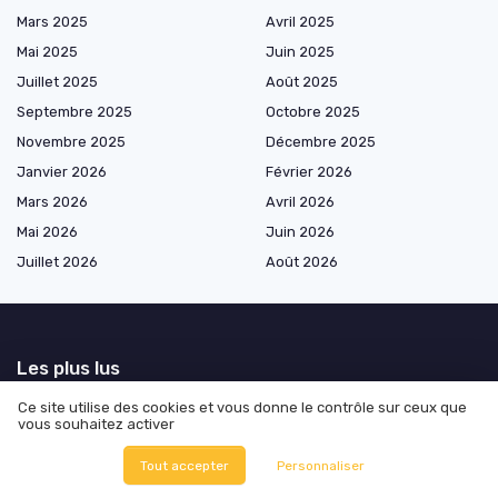
Mars 2025
Avril 2025
Mai 2025
Juin 2025
Juillet 2025
Août 2025
Septembre 2025
Octobre 2025
Novembre 2025
Décembre 2025
Janvier 2026
Février 2026
Mars 2026
Avril 2026
Mai 2026
Juin 2026
Juillet 2026
Août 2026
Les plus lus
Ce site utilise des cookies et vous donne le contrôle sur ceux que
Comment trouver un opticien agréé par la MGEN pour optimiser votre
vous souhaitez activer
couverture santé
Comment choisir la meilleure mutuelle santé selon 60 millions de
Tout accepter
Personnaliser
consommateurs