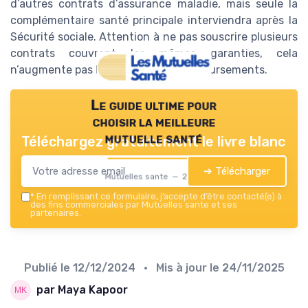
d’autres contrats d’assurance maladie, mais seule la
complémentaire santé principale interviendra après la
Sécurité sociale. Attention à ne pas souscrire plusieurs
contrats couvrant les mêmes garanties, cela
n’augmente pas le montant des remboursements.
Le guide ultime pour
choisir la meilleure
mutuelle santé
Téléchargez gratuitement le livre blanc
➔ Télécharger
Mutuelles sante — 2026
*
En remplissant ce formulaire, j’accepte d’être contacté(e) à
des fins commerciales par Mutuelles sante et ses
partenaires.
Publié le
12/12/2024
• Mis à jour le
24/11/2025
par Maya Kapoor