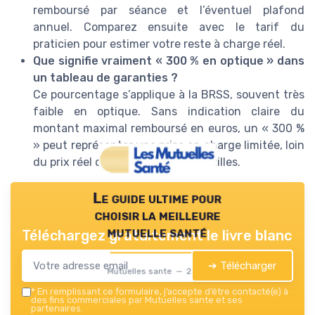
remboursé par séance et l’éventuel plafond
annuel. Comparez ensuite avec le tarif du
praticien pour estimer votre reste à charge réel.
Que signifie vraiment « 300 % en optique » dans
un tableau de garanties ?
Ce pourcentage s’applique à la BRSS, souvent très
faible en optique. Sans indication claire du
montant maximal remboursé en euros, un « 300 %
» peut représenter une prise en charge limitée, loin
du prix réel de vos lunettes ou lentilles.
Le guide ultime pour
choisir la meilleure
mutuelle santé
Téléchargez gratuitement le livre blanc
➔ Télécharger
Mutuelles sante — 2026
*
En remplissant ce formulaire, j’accepte d’être contacté(e) à
des fins commerciales par Mutuelles sante et ses
partenaires.