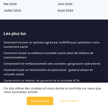
Mai 2026
Juin 2026
Juillet 2026
Août 2026
Les plus lus
Comment trouver un opticien agréé par la MGEN pour optimiser votre
couverture santé
Comment choisir la meilleure mutuelle santé selon 60 millions de
consommateurs
Comprendre le remboursement des soutiens-gorge post-opératoires
Comment louer un tensiomètre en pharmacie : guide pratique et
conseils santé
Comprendre le tableau de garantie de la mutuelle WTW
Ce site utilise des cookies et vous donne le contrôle sur ceux que
vous souhaitez activer
Les derniers articles
Tout accepter
Personnaliser
Fin de la mutuelle parentale à 25 ans : les étapes pour être bien couvert
sans trou de garantie