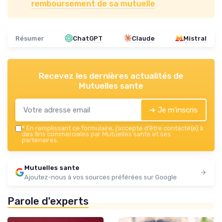
remboursement de sa mutuelle
Résumer
ChatGPT
Claude
Mistral
Recevez les dernières actualités de
Mutuelles sante
➔ Je m'inscris
*
En remplissant ce formulaire, j’accepte d’être contacté(e) à
des fins commerciales par Mutuelles sante et ses
partenaires.
Mutuelles sante
Ajoutez-nous à vos sources préférées sur Google
Parole d'experts