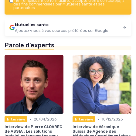
*
En remplissant ce formulaire, j’accepte d’être contacté(e) à
des fins commerciales par Mutuelles sante et ses
partenaires.
Mutuelles sante
Ajoutez-nous à vos sources préférées sur Google
Parole d'experts
•
•
28/04/2026
18/12/2025
Interview
Interview
Interview de Pierre CLOAREC
Interview de Véronique
de ASSIA : Les solutions
Suissa de Agence des
logicielles innovantes pour
Médecines Complémentaires