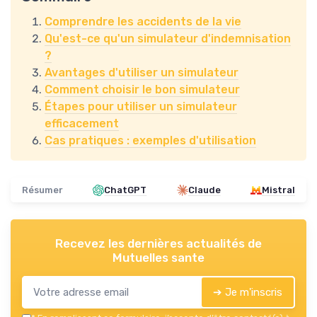
Comprendre les accidents de la vie
Qu'est-ce qu'un simulateur d'indemnisation
?
Avantages d'utiliser un simulateur
Comment choisir le bon simulateur
Étapes pour utiliser un simulateur
efficacement
Cas pratiques : exemples d'utilisation
Résumer
ChatGPT
Claude
Mistral
Recevez les dernières actualités de
Mutuelles sante
➔ Je m'inscris