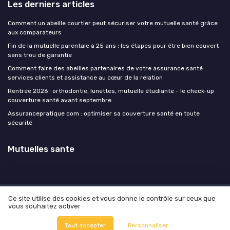
Les derniers articles
Comment un abeille courtier peut sécuriser votre mutuelle santé grâce
aux comparateurs
Fin de la mutuelle parentale à 25 ans : les étapes pour être bien couvert
sans trou de garantie
Comment faire des abeilles partenaires de votre assurance santé :
services clients et assistance au cœur de la relation
Rentrée 2026 : orthodontie, lunettes, mutuelle étudiante - le check-up
couverture santé avant septembre
Assurancepratique com : optimiser sa couverture santé en toute
sécurité
Mutuelles sante
Ce site utilise des cookies et vous donne le contrôle sur ceux que
Mentions légales
Politique de confidentialité
Devis
vous souhaitez activer
Expert
© Mutuelles sante 2026
Tout accepter
Personnaliser