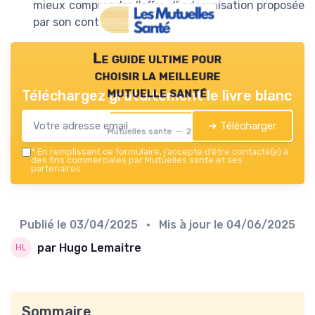
mieux comprendre l'offre d'indemnisation proposée
par son contrat d'assurance.
Le guide ultime pour
choisir la meilleure
mutuelle santé
Téléchargez gratuitement le livre blanc
➔ Télécharger
Mutuelles sante — 2026
*
En remplissant ce formulaire, j’accepte d’être contacté(e) à
des fins commerciales par Mutuelles sante et ses
partenaires.
Publié le
03/04/2025
• Mis à jour le
04/06/2025
par Hugo Lemaitre
Sommaire