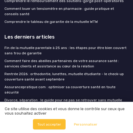
Comprendre le remboursement des soutiens-gorge post-opératoires
Comment louer un tensiomètre en pharmacie : guide pratique et
conseils santé
Comprendre le tableau de garantie de la mutuelle WTW
Les derniers articles
Fin de la mutuelle parentale à 25 ans : les étapes pour être bien couvert
sans trou de garantie
Comment faire des abeilles partenaires de votre assurance santé :
services clients et assistance au cœur de la relation
Rentrée 2026 : orthodontie, lunettes, mutuelle étudiante - le check-up
couverture santé avant septembre
Assurancepratique com : optimiser sa couverture santé en toute
sécurité
Divorce, séparation : le guide pour ne pas se retrouver sans mutuelle
Ce site utilise des cookies et vous donne le contrôle sur ceux que
vous souhaitez activer
Mutuelles sante
Tout accepter
Personnaliser