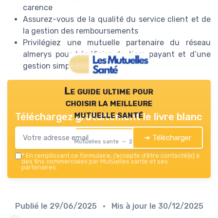
carence
Assurez-vous de la qualité du service client et de
la gestion des remboursements
Privilégiez une mutuelle partenaire du réseau
almerys pour bénéficier du tiers payant et d’une
gestion simplifiée
Le guide ultime pour
choisir la meilleure
mutuelle santé
Téléchargez gratuitement le livre blanc
➔ Télécharger
Mutuelles sante — 2026
*
En remplissant ce formulaire, j’accepte d’être contacté(e) à
des fins commerciales par Mutuelles sante et ses
partenaires.
Publié le
29/06/2025
• Mis à jour le
30/12/2025