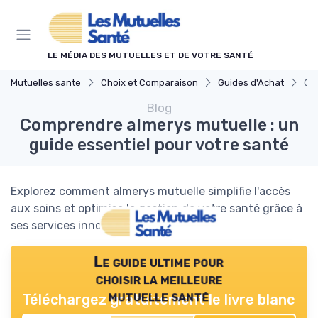
Panneau de gestion des cookies
LE MÉDIA DES MUTUELLES ET DE VOTRE SANTÉ
Mutuelles sante
Choix et Comparaison
Guides d'Achat
Com
Blog
Comprendre almerys mutuelle : un
guide essentiel pour votre santé
Explorez comment almerys mutuelle simplifie l'accès
aux soins et optimise la gestion de votre santé grâce à
ses services innovants.
Le guide ultime pour
choisir la meilleure
mutuelle santé
Téléchargez gratuitement le livre blanc