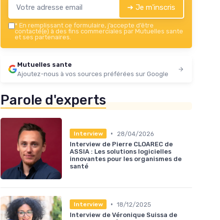
➔ Je m'inscris
*
En remplissant ce formulaire, j’accepte d’être
contacté(e) à des fins commerciales par Mutuelles sante
et ses partenaires.
Mutuelles sante
Ajoutez-nous à vos sources préférées sur Google
Parole d'experts
•
28/04/2026
Interview
Interview de Pierre CLOAREC de
ASSIA : Les solutions logicielles
innovantes pour les organismes de
santé
•
18/12/2025
Interview
Interview de Véronique Suissa de