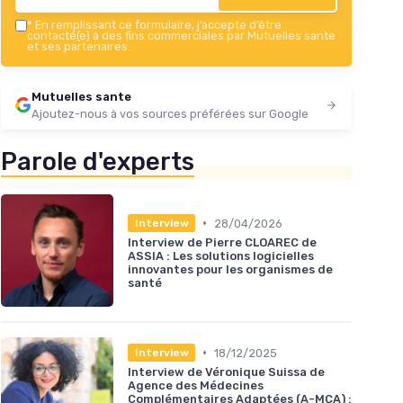
*
En remplissant ce formulaire, j’accepte d’être
contacté(e) à des fins commerciales par Mutuelles sante
et ses partenaires.
Mutuelles sante
Ajoutez-nous à vos sources préférées sur Google
Parole d'experts
•
28/04/2026
Interview
Interview de Pierre CLOAREC de
ASSIA : Les solutions logicielles
innovantes pour les organismes de
santé
•
18/12/2025
Interview
Interview de Véronique Suissa de
Agence des Médecines
Complémentaires Adaptées (A-MCA) :