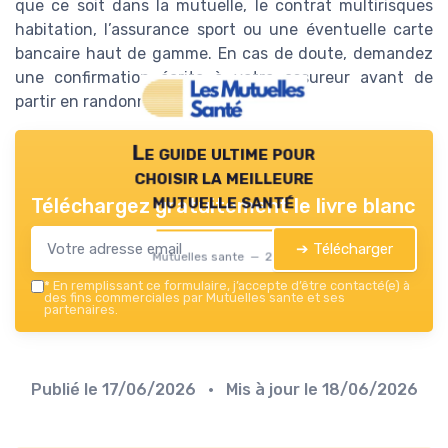
que ce soit dans la mutuelle, le contrat multirisques
habitation, l’assurance sport ou une éventuelle carte
bancaire haut de gamme. En cas de doute, demandez
une confirmation écrite à votre assureur avant de
partir en randonnée ou en trek estival.
Le guide ultime pour
choisir la meilleure
mutuelle santé
Téléchargez gratuitement le livre blanc
➔ Télécharger
Mutuelles sante — 2026
*
En remplissant ce formulaire, j’accepte d’être contacté(e) à
des fins commerciales par Mutuelles sante et ses
partenaires.
Publié le
17/06/2026
• Mis à jour le
18/06/2026