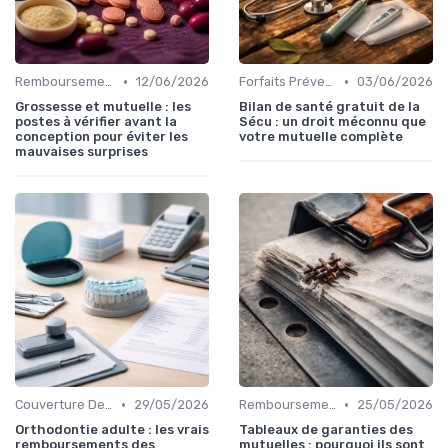
•
•
Remboursements des Soins Médicaux
12/06/2026
Forfaits Prévention et Bien-être
03/06/2026
Grossesse et mutuelle : les
Bilan de santé gratuit de la
postes à vérifier avant la
Sécu : un droit méconnu que
conception pour éviter les
votre mutuelle complète
mauvaises surprises
•
•
Couverture Dentaire et Optique
29/05/2026
Remboursements des Soins Médicaux
25/05/2026
Orthodontie adulte : les vrais
Tableaux de garanties des
remboursements des
mutuelles : pourquoi ils sont