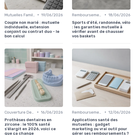
•
•
Mutuelles Familiales
19/06/2026
Remboursements des Soins Médicaux
18/06/2026
Couple non marié : mutuelle
Sports d'été, randonnée, vélo
individuelle, extension
: les garanties mutuelle à
conjoint ou contrat duo - le
vérifier avant de chausser
bon calcul
vos baskets
•
•
Couverture Dentaire et Optique
16/06/2026
Remboursements des Soins Médicaux
12/06/2026
Prothèses dentaires en
Applications santé des
zircone : le 100% santé
mutuelles : gadget
s'élargit en 2026, voici ce
marketing ou vrai outil pour
que ça change
gérer ses remboursements ?