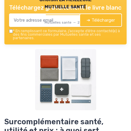
mutuelle santé
Téléchargez gratuitement le livre blanc
➔ Télécharger
Mutuelles sante — 2026
*
En remplissant ce formulaire, j’accepte d’être contacté(e) à
des fins commerciales par Mutuelles sante et ses
partenaires.
Surcomplémentaire santé,
utilité et prix : à quoi sert