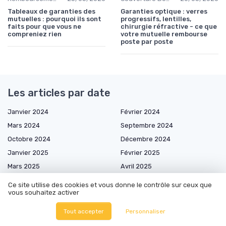
Tableaux de garanties des
Garanties optique : verres
mutuelles : pourquoi ils sont
progressifs, lentilles,
faits pour que vous ne
chirurgie réfractive - ce que
compreniez rien
votre mutuelle rembourse
poste par poste
Les articles par date
Janvier 2024
Février 2024
Mars 2024
Septembre 2024
Octobre 2024
Décembre 2024
Janvier 2025
Février 2025
Mars 2025
Avril 2025
Mai 2025
Juin 2025
Ce site utilise des cookies et vous donne le contrôle sur ceux que
vous souhaitez activer
Juillet 2025
Août 2025
Septembre 2025
Octobre 2025
Tout accepter
Personnaliser
Novembre 2025
Décembre 2025