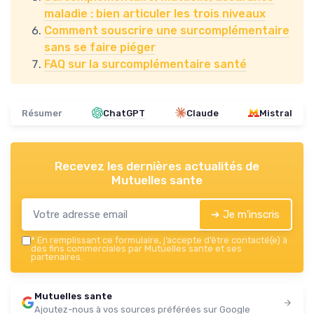
maladie : bien articuler les trois niveaux
Comment souscrire une surcomplémentaire
sans se faire piéger
FAQ sur la surcomplémentaire santé
Résumer
ChatGPT
Claude
Mistral
Recevez les dernières actualités de
Mutuelles sante
➔ Je m'inscris
*
En remplissant ce formulaire, j’accepte d’être contacté(e) à
des fins commerciales par Mutuelles sante et ses
partenaires.
Mutuelles sante
Ajoutez-nous à vos sources préférées sur Google