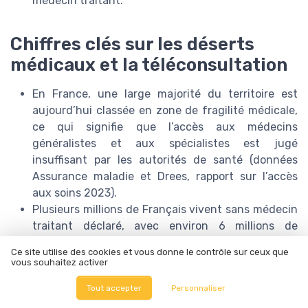
médecin traitant.
Chiffres clés sur les déserts
médicaux et la téléconsultation
En France, une large majorité du territoire est
aujourd’hui classée en zone de fragilité médicale,
ce qui signifie que l’accès aux médecins
généralistes et aux spécialistes est jugé
insuffisant par les autorités de santé (données
Assurance maladie et Drees, rapport sur l’accès
aux soins 2023).
Plusieurs millions de Français vivent sans médecin
traitant déclaré, avec environ 6 millions de
personnes concernées fin 2022, ce qui complique
Ce site utilise des cookies et vous donne le contrôle sur ceux que
leur parcours de soins et peut entraîner une
vous souhaitez activer
moindre prise en charge financière de leurs
Tout accepter
Personnaliser
consultations par l’Assurance maladie (chiffres