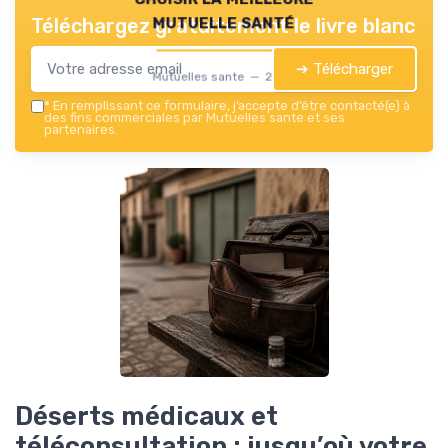
mutuelle santé
Téléchargez gratuitement le livre blanc
➔ Télécharger
Mutuelles sante — 2026
*
En remplissant ce formulaire, j’accepte d’être contacté(e) à
des fins commerciales par Mutuelles sante et ses
partenaires.
Déserts médicaux et
téléconsultation : jusqu’où votre